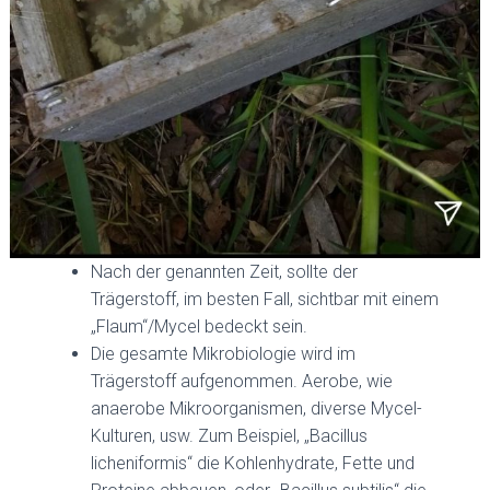
Nach der genannten Zeit, sollte der
Trägerstoff, im besten Fall, sichtbar mit einem
„Flaum“/Mycel bedeckt sein.
Die gesamte Mikrobiologie wird im
Trägerstoff aufgenommen. Aerobe, wie
anaerobe Mikroorganismen, diverse Mycel-
Kulturen, usw. Zum Beispiel, „Bacillus
licheniformis“ die Kohlenhydrate, Fette und