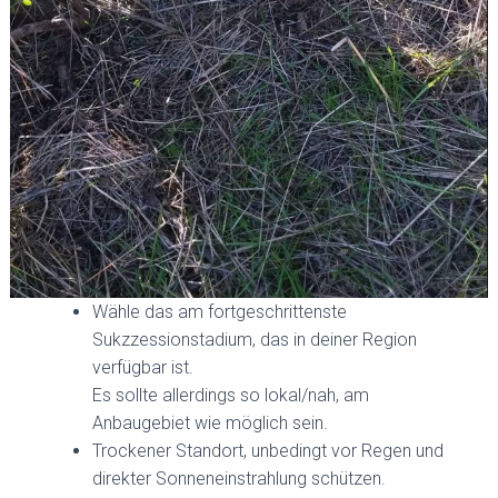
Wähle das am fortgeschrittenste
Sukzzessionstadium, das in deiner Region
verfügbar ist.
Es sollte allerdings so lokal/nah, am
Anbaugebiet wie möglich sein.
Trockener Standort, unbedingt vor Regen und
direkter Sonneneinstrahlung schützen.