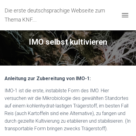
Die erste deutschsprachige Webseite zum
Thema KNF.....
N
A
V
I
IMO selbst kultivieren
G
A
T
I
O
N
U
Anleitung zur Zubereitung von IMO-1:
M
S
IMO-1 ist die erste, instabilste Form des IMO. Hier
C
versuchen wir die Mikrobiologie des gewählten Standortes
H
auf einem kohlenhydrat-lastigen Trägerstoff, im besten Fall
A
L
Reis (auch Kartoffeln sind eine Alternative), zu fangen und
T
durch gezielte Kultivierung zu etablieren und stabilisieren. (In
E
transportable Form bringen zwecks Trägerstoff).
N