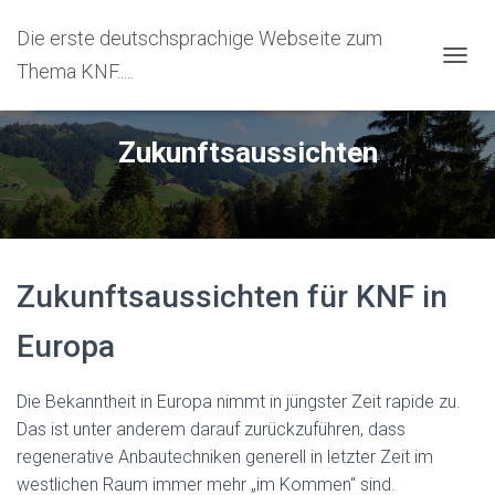
Die erste deutschsprachige Webseite zum
Thema KNF.....
N
A
V
I
Zukunftsaussichten
G
A
T
I
O
N
U
Zukunftsaussichten für KNF in
M
S
Europa
C
H
A
Die Bekanntheit in Europa nimmt in jüngster Zeit rapide zu.
L
Das ist unter anderem darauf zurückzuführen, dass
T
E
regenerative Anbautechniken generell in letzter Zeit im
N
westlichen Raum immer mehr „im Kommen“ sind.